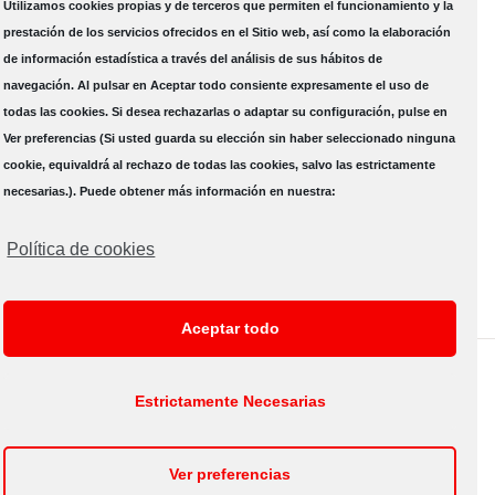
Utilizamos cookies propias y de terceros que permiten el funcionamiento y la
prestación de los servicios ofrecidos en el Sitio web, así como la elaboración
Curso Online de Cuidados Respiratorios
de información estadística a través del análisis de sus hábitos de
Críticos 2026: Análisis de casos
navegación. Al pulsar en Aceptar todo consiente expresamente el uso de
3 septiembre
todas las cookies. Si desea rechazarlas o adaptar su configuración, pulse en
Ver preferencias (Si usted guarda su elección sin haber seleccionado ninguna
cookie, equivaldrá al rechazo de todas las cookies, salvo las estrictamente
Ver todos los Eventos
necesarias.). Puede obtener más información en nuestra:
Política de cookies
Aceptar todo
Aviso Legal
|
POLITICA DE PRIVACIDAD
| SEMICYUC - Todos los
Estrictamente Necesarias
derechos reservados |
Contacto
|
Mapa web
Ver preferencias
Correo
Facebook
Twitter
YouTube
Instagram
LinkedIn
electrónico